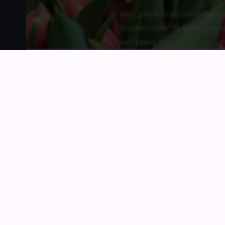
Hos oss kan du beställa 
butiken eller få dem lever
Kontakta oss
NAVIGERING
Hem
Bok & Present
Om oss
Aktuellt just nu
Inspiration
Webshop
Workshop
Kontakt
Blommor
Retur och Reklamation