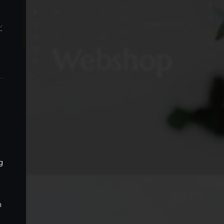
L
O
R
B
N
H
L
M
K
x
S
T
E
INSPIRATION
T
O
S
H
A
M
J
SS
H
Webshop
O
K
U
O
P
T
S
P
T
N
U
g
n