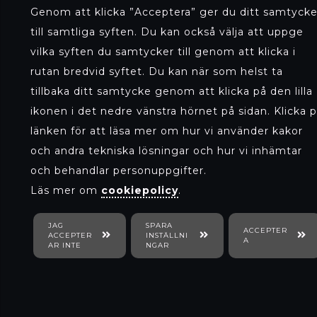
Genom att klicka ”Acceptera” ger du ditt samtyck
KATEGORI
till samtliga syften. Du kan också välja att uppge
vilka syften du samtycker till genom att klicka i
Nytt hos oss
rutan bredvid syftet. Du kan när som helst ta
/
Badrum
/
Sk
På gång in
tillbaka ditt samtycke genom att klicka på den lilla
Presentidé
ikonen i det nedre vänstra hörnet på sidan. Klicka 
länken för att läsa mer om hur vi använder kakor
Varumärken
och andra tekniska lösningar och hur vi inhämtar
Inredning
och behandlar personuppgifter.
Top Model
Läs mer om
cookiepolicy
.
Kök
Krukor och fat
Badrum
Nääsgränsgården
JAG
SPARA
ACCEPTER
ACCEPTER
INSTÄLLNI
A
Baby
Vaser
AR INTE
NGAR
Rätt Start
Leksaker
Skålar/fat/brickor
Fritid
Tall for Tiny
Gosedjur