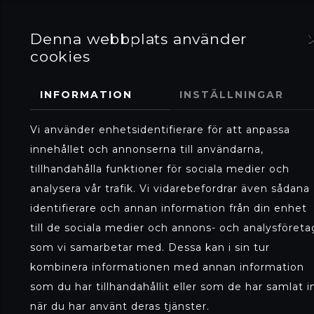
O
R
H
R
P
M
K
E
INSPIRATION
BLOMMOR
E
R
Denna webbplats använder
O
S
M
A
E
cookies
SS
H
K
S
O
E
INFORMATION
INSTÄLLNINGAR
P
N
T
Vi använder enhetsidentifierare för att anpassa
innehållet och annonserna till användarna,
tillhandahålla funktioner för sociala medier och
analysera vår trafik. Vi vidarebefordrar även sådana
identifierare och annan information från din enhet
till de sociala medier och annons- och analysföreta
som vi samarbetar med. Dessa kan i sin tur
kombinera informationen med annan information
som du har tillhandahållit eller som de har samlat i
när du har använt deras tjänster.