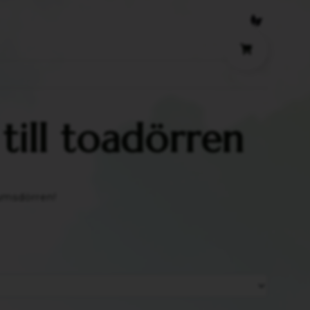
 till toadörren
rumsdörren!