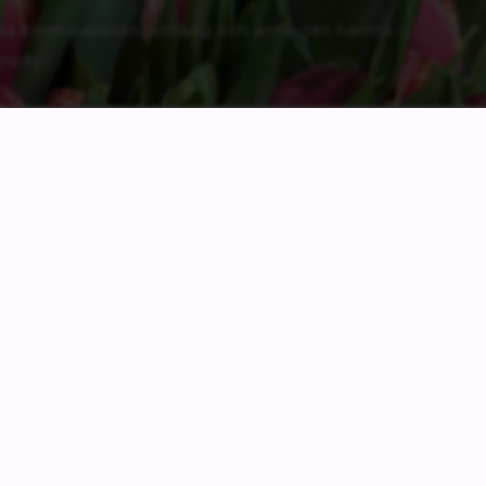
dina blomsterarrangemang och antingen hämta i
erade.
Vi är en blomsterbutik som funnit länge i
Habo. Vi är specialister på
blomsterarrangemang för alla tillfällen och
erbjuder även inredningsprodukter,
presentartiklar och böcker.