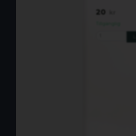
20
kr
Tillgänglig
L