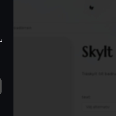
e
ylt till toadörren
på
Skylt
Träskylt till bad
text: