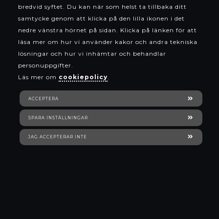
bredvid syftet. Du kan när som helst ta tillbaka ditt
samtycke genom att klicka på den lilla ikonen i det
nedre vänstra hörnet på sidan. Klicka på länken för att
läsa mer om hur vi använder kakor och andra tekniska
lösningar och hur vi inhämtar och behandlar
personuppgifter.
Läs mer om
cookiepolicy
.
ACCEPTERA
/
Varumärken
/
Nääsgränsgården
/
Höna i korg
SPARA INSTÄLLNINGAR
JAG ACCEPTERAR INTE
Top Model
Krukor och fat
Nääsgränsgården
Vaser
Rätt Start
Skålar/fat/brickor
Tall for Tiny